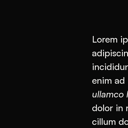
Lorem ip
adipisci
incididu
enim ad 
ullamco l
dolor in 
cillum do