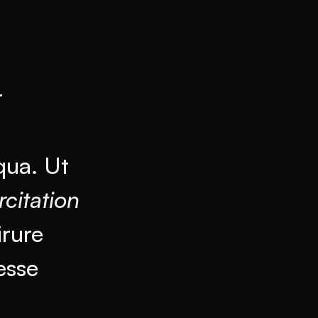
r
qua. Ut
rcitation
irure
esse